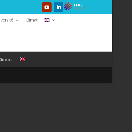
iversité
Climat
Climat