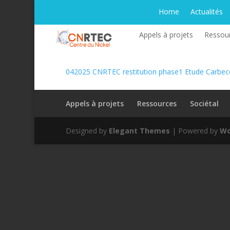
Home
Actualités
Appels à projets
Ressou
042025 CNRTEC restitution phase1 Etude Carbe
Appels à projets
Ressources
Sociétal
Designed by
Elegant Themes
| Powered by
Wo