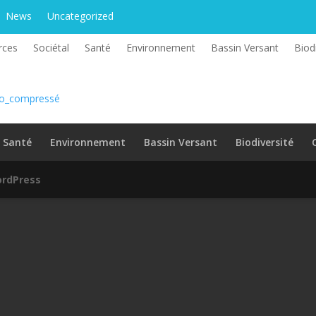
News
Uncategorized
rces
Sociétal
Santé
Environnement
Bassin Versant
Biod
co_compressé
Santé
Environnement
Bassin Versant
Biodiversité
rdPress