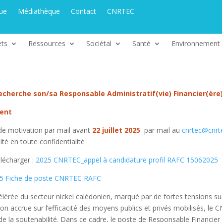
que
Médiathèque
Contact
CNRTEC
ets
Ressources
Sociétal
Santé
Environnement
cherche son/sa Responsable Administratif(vie) Financier(èr
ment
 de motivation par mail avant
22 juillet 2025
par mail au
cnrtec@cnrt
ité en toute confidentialité
lécharger :
2025 CNRTEC_appel à candidature profil RAFC 15062025
5 Fiche de poste CNRTEC RAFC
érée du secteur nickel calédonien, marqué par de fortes tensions su
on accrue sur l’efficacité des moyens publics et privés mobilisés, 
et de la soutenabilité. Dans ce cadre, le poste de Responsable Financi