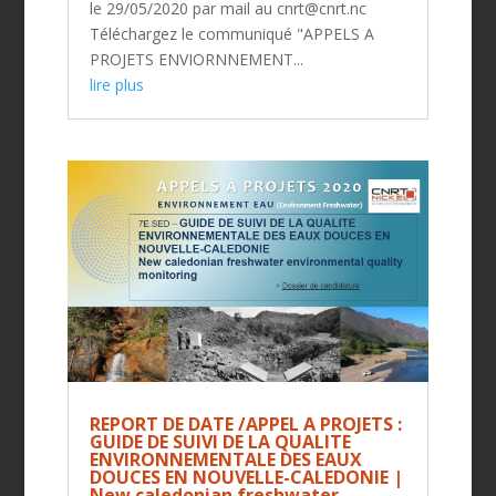
le 29/05/2020 par mail au cnrt@cnrt.nc
Téléchargez le communiqué "APPELS A
PROJETS ENVIORNNEMENT...
lire plus
REPORT DE DATE /APPEL A PROJETS :
GUIDE DE SUIVI DE LA QUALITE
ENVIRONNEMENTALE DES EAUX
DOUCES EN NOUVELLE-CALEDONIE |
New caledonian freshwater