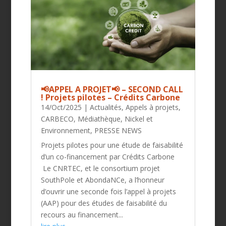
📢APPEL A PROJET📢 – SECOND CALL
! Projets pilotes – Crédits Carbone
14/Oct/2025
|
Actualités
,
Appels à projets
,
CARBECO
,
Médiathèque
,
Nickel et
Environnement
,
PRESSE NEWS
Projets pilotes pour une étude de faisabilité
d’un co-financement par Crédits Carbone
Le CNRTEC, et le consortium projet
SouthPole et AbondaNCe, a l’honneur
d’ouvrir une seconde fois l’appel à projet​s​
(AAP) pour des études de faisabilité du
recours au financement...