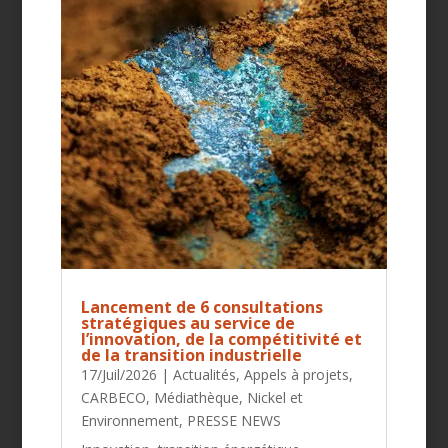
Lancement de 6 consultations
stratégiques au service de
l’innovation, de la compétitivité et
de la transition industrielle
17/Juil/2026
|
Actualités
,
Appels à projets
,
CARBECO
,
Médiathèque
,
Nickel et
Environnement
,
PRESSE NEWS