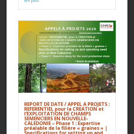
lire plus
REPORT DE DATE / APPEL A PROJETS :
REFERENTIEL pour la CREATION et
l’EXPLOITATION DE CHAMPS
SEMENCIERS EN NOUVELLE-
CALEDONIE – Phase 1 : Expertise
préalable de la filière « graines » |
Specifications for setting up and