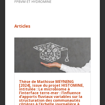
FPBVM ET HYDROMINE
Articles
Thèse de Mathisse MEYNENG
[2024], issue du projet HISTOMINE,
intitulée : Le microbiome à
l’interface terre-mer : l’influence
d’apports fluviaux variables sur la
structuration des communautés
côtières à l’échelle journalière à