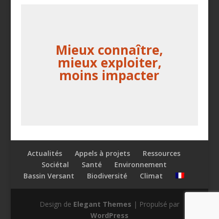
Mieux connaître,
mieux exploiter,
moins impacter
Actualités
Appels à projets
Ressources
Sociétal
Santé
Environnement
Bassin Versant
Biodiversité
Climat
Design de
Elegant Themes
| Propulsé par
WordPress