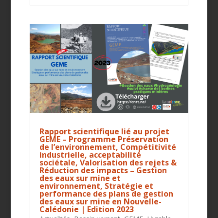
Rapport scientifique lié au projet
GEME – Programme Préservation
de l’environnement, Compétitivité
industrielle, acceptabilité
sociétale, Valorisation des rejets &
Réduction des impacts – Gestion
des eaux sur mine et
environnement, Stratégie et
performance des plans de gestion
des eaux sur mine en Nouvelle-
Calédonie | Edition 2023