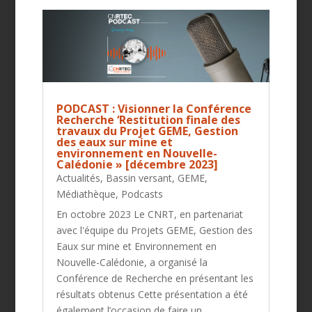
PODCAST : Visionner la Conférence
Recherche ‘Restitution finale des
travaux du Projet GEME, Gestion
des eaux sur mine et
environnement en Nouvelle-
Calédonie » [décembre 2023]
Actualités
,
Bassin versant
,
GEME
,
Médiathèque
,
Podcasts
En octobre 2023 Le CNRT, en partenariat
avec l'équipe du Projets GEME, Gestion des
Eaux sur mine et Environnement en
Nouvelle-Calédonie, a organisé la
Conférence de Recherche en présentant les
résultats obtenus Cette présentation a été
également l’occasion de faire un...