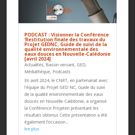
PODCAST : Visionner la Conférence
‘Restitution finale des travaux du
Projet GEDNC, Guide de suivi de la
qualité environnementale des
eaux douces en Nouvelle-Calédonie
[avril 2024]
Actualités
,
Bassin versant
,
GED
,
Médiathèque
,
Podcasts
En avril 2024, le CNRT, en partenariat avec
l'équipe du Projet GED NC, Guide du suivi
de la qualité environnementale des eaux
douces en Nouvelle-Calédonie, a organisé
la Conférence Projeten présentant les
résultats obtenus Cette présentation a été
également l’occasion...
lire plus