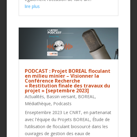
lire plus
PODCAST : Projet BOREAL floculant
en milieu minier – Visionner la
Conférence Recherche
« Restitution finale des travaux du
projet » [septembre 2023]
Actualités
,
Bassin versant
,
BOREAL
,
Médiathèque
,
Podcasts
Enseptembre 2023 Le CNRT, en partenariat
avec l'équipe du Projets BOREAL, Étude de
l’utilisation de floculant biosourcé dans les
ouvrages de gestion des eaux de