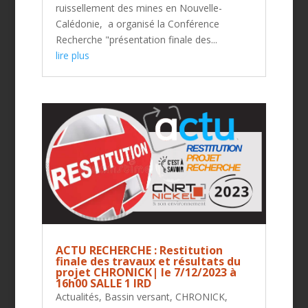
ruissellement des mines en Nouvelle-
Calédonie, a organisé la Conférence
Recherche "présentation finale des...
lire plus
ACTU RECHERCHE : Restitution
finale des travaux et résultats du
projet CHRONICK| le 7/12/2023 à
16h00 SALLE 1 IRD
Actualités
,
Bassin versant
,
CHRONICK
,