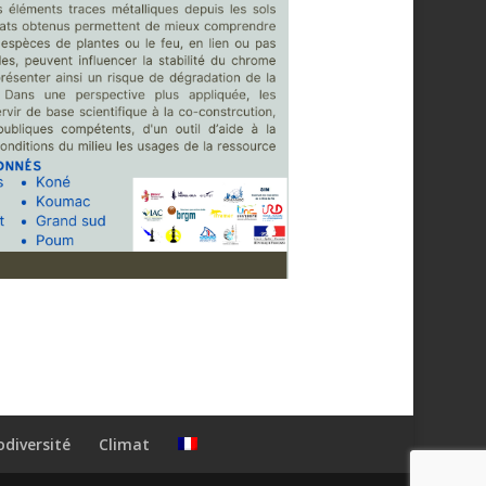
odiversité
Climat