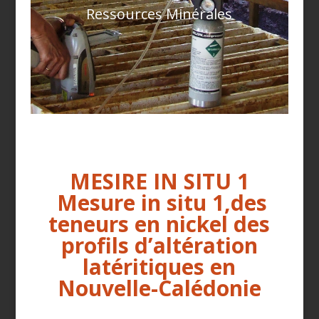
Ressources Minérales
MESIRE IN SITU 1
Mesure in situ 1,des
teneurs en nickel des
profils d’altération
latéritiques en
Nouvelle-Calédonie