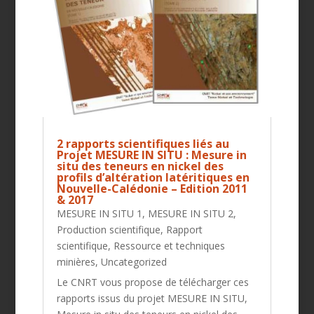
2 rapports scientifiques liés au
Projet MESURE IN SITU : Mesure in
situ des teneurs en nickel des
profils d’altération latéritiques en
Nouvelle-Calédonie – Edition 2011
& 2017
MESURE IN SITU 1
,
MESURE IN SITU 2
,
Production scientifique
,
Rapport
scientifique
,
Ressource et techniques
minières
,
Uncategorized
Le CNRT vous propose de télécharger ces
rapports issus du projet MESURE IN SITU,