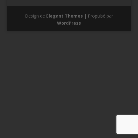
Design de
Elegant Themes
| Propulsé par
WordPress