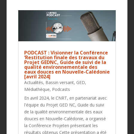
PODCAST : Visionner la Conférence
‘Restitution finale des travaux du
Projet GEDNC, Guide de suivi de la
qualité environnementale des
eaux douces en Nouvelle-Calédonie
[avril 2024]
Actualités
,
Bassin versant
,
GED
,
Médiathèque
,
Podcasts
En avril 2024, le CNRT, en partenariat avec
l'équipe du Projet GED NC, Guide du suivi
de la qualité environnementale des eaux
douces en Nouvelle-Calédonie, a organisé
la Conférence Projeten présentant les
résultats obtenus Cette présentation a été