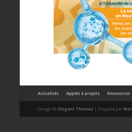
Actualités
Appels à projets
Ressources
Design de
Elegant Themes
| Propulsé par
Wor