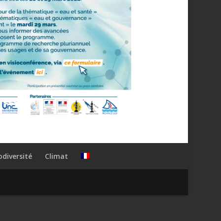
odiversité
Climat