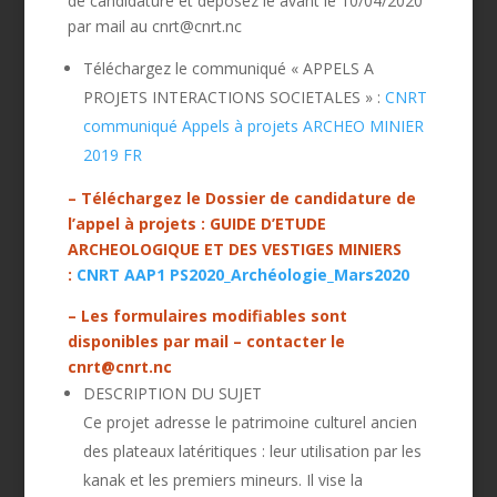
de candidature et déposez le avant le 10/04/2020
par mail au cnrt@cnrt.nc
Téléchargez le communiqué « APPELS A
PROJETS INTERACTIONS SOCIETALES » :
CNRT
communiqué Appels à projets ARCHEO MINIER
2019 FR
– Téléchargez le
Dossier de candidature de
l’appel à projets : GUIDE D’ETUDE
ARCHEOLOGIQUE ET DES VESTIGES MINIERS
:
CNRT AAP1 PS2020_Archéologie_Mars2020
– Les formulaires modifiables sont
disponibles par mail – contacter le
cnrt@cnrt.nc
DESCRIPTION DU SUJET
Ce projet adresse le patrimoine culturel ancien
des plateaux latéritiques : leur utilisation par les
kanak et les premiers mineurs. Il vise la