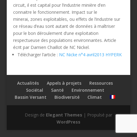
circuit, il est capital pour l’industrie minière d’en
connaitre le fonctionnement. Impact sur le
minerai, zones exploitables, ou effets de l’industrie sur
ce réseau d’eau sont autant de données à maîtriser
pour le bon déroulement d’une exploitation
respectueuse des populations environnantes. Article
écrit par Damien Chaillot de NC Nickel.
Télécharger l’article :
NC Nicke n°4 avril2013 HYPERK
Actualités
Appels à projets
Ressources
Sociétal
Santé
Environnement
Bassin Versant
Biodiversité
Climat
Design de
Elegant Themes
| Propulsé par
WordPress