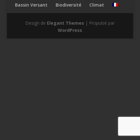
Bassin Versant
Biodiversité
Climat
Design de
Elegant Themes
| Propulsé par
WordPress