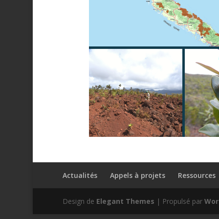
Actualités
Appels à projets
Ressources
Design de
Elegant Themes
| Propulsé par
Wor