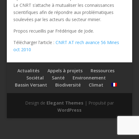
Le CNRT s’attache à mutualiser les connaissances
scientifiques afin de répondre aux problématiques
soulevées par les acteurs du secteur minier.
Propos recueillis par Frédérique de Jode.
Télécharger l’article :
CNRT AT rech avance 56 Mines
oct 2010
Actualités
Appels à projets
Ressources
Sociétal
Santé
Environnement
Bassin Versant
Biodiversité
Climat
Design de
Elegant Themes
| Propulsé par
WordPress