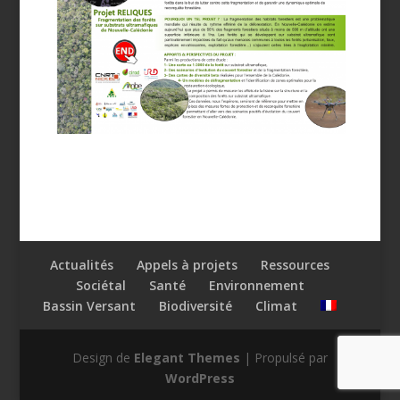
Actualités
Appels à projets
Ressources
Sociétal
Santé
Environnement
Bassin Versant
Biodiversité
Climat
Design de
Elegant Themes
| Propulsé par
WordPress