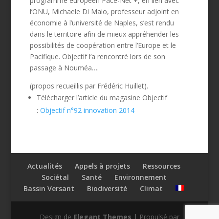
programme européen Pace-Net +, en lien avec
l’ONU, Michaele Di Maio, professeur adjoint en
économie à l’université de Naples, s’est rendu
dans le territoire afin de mieux appréhender les
possibilités de coopération entre l’Europe et le
Pacifique. Objectif l’a rencontré lors de son
passage à Nouméa….
(propos recueillis par Frédéric Huillet).
Télécharger l’article du magasine Objectif
:
Objectif n°92 innovation 2014
Actualités
Appels à projets
Ressources
Sociétal
Santé
Environnement
Bassin Versant
Biodiversité
Climat
Design de
Elegant Themes
| Propulsé par