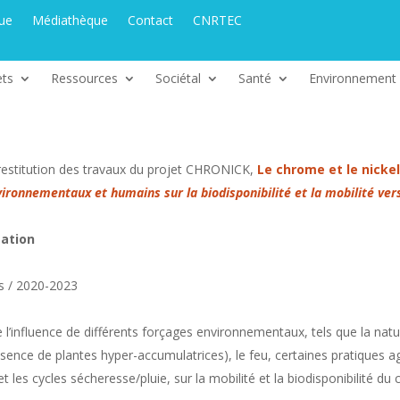
que
Médiathèque
Contact
CNRTEC
ets
Ressources
Sociétal
Santé
Environnement
 restitution des travaux du projet CHRONICK,
Le chrome et le nickel
ironnementaux et humains sur la biodisponibilité et la mobilité ver
tation
s / 2020-2023
e l’influence de différents forçages environnementaux, tels que la n
résence de plantes hyper-accumulatrices), le feu, certaines pratiques a
 et les cycles sécheresse/pluie, sur la mobilité et la biodisponibilité du