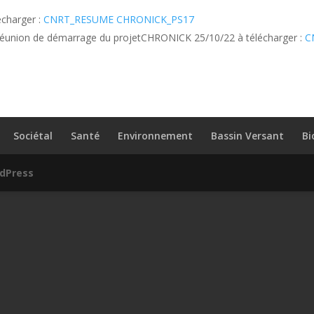
écharger :
CNRT_RESUME CHRONICK_PS17
réunion de démarrage du projetCHRONICK 25/10/22 à télécharger :
C
Sociétal
Santé
Environnement
Bassin Versant
Bi
dPress