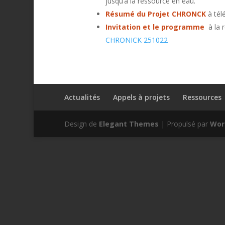
jusqu’à la ressource en eau.
Résumé du Projet CHRONCK
à tél
Invitation et le programme
à la 
CHRONICK 251022
Actualités
Appels à projets
Ressources
Design de
Elegant Themes
| Propulsé par
Wor