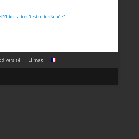
NRT invitation RestitutionAnnée2
odiversité
Climat