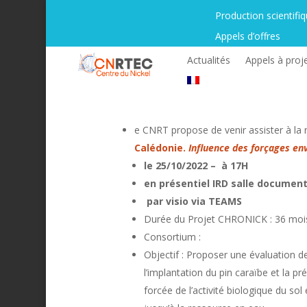
Production scientifi
Appels d’offres
Actualités
Appels à proj
e CNRT propose de venir assister à la
Calédonie.
Influence des forçages env
le 25/10/2022 – à 17H
en présentiel IRD salle documen
par visio via TEAMS
Durée du Projet CHRONICK : 36 moi
Consortium :
Objectif : Proposer une évaluation d
l’implantation du pin caraïbe et la p
forcée de l’activité biologique du sol