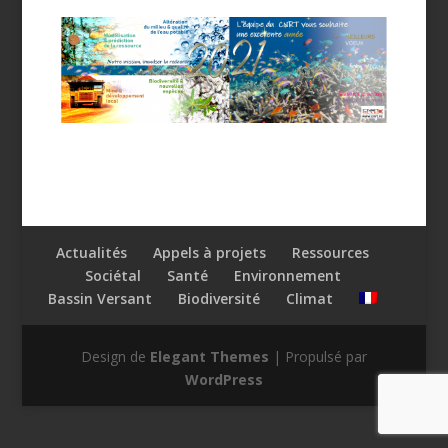
Actualités
Appels à projets
Ressources
Sociétal
Santé
Environnement
Bassin Versant
Biodiversité
Climat
Design de
Elegant Themes
| Propulsé par
WordPress