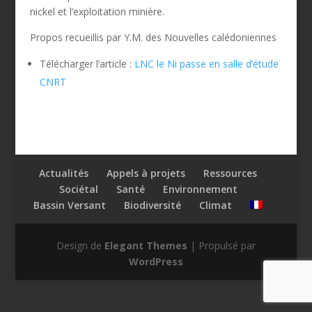
nickel et l’exploitation minière.
Propos recueillis par Y.M. des Nouvelles calédoniennes
Télécharger l’article :
LNC le Ni passe en salle d’étude
CNRT
Actualités
Appels à projets
Ressources
Sociétal
Santé
Environnement
Bassin Versant
Biodiversité
Climat
Design de
Elegant Themes
| Propulsé par
WordPress