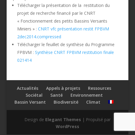
Télécharger la présentation de la restitution du
projet de recherche financé par le CNRT
« Fonctionnement des petits Bassins Versants
Miniers » :
CNRT vfc présentation restit FPBVM
2dec2014.compressed
Télécharger le feuillet de synthèse du Programme
FPBVM :
Synthèse CNRT FPBVM restitution finale
021414
Actualités
Appels à projets
Ressources
Sociétal
Santé
Environnement
Bassin Versant
Biodiversité
Climat
Design de
Elegant Themes
| Propulsé par
WordPress