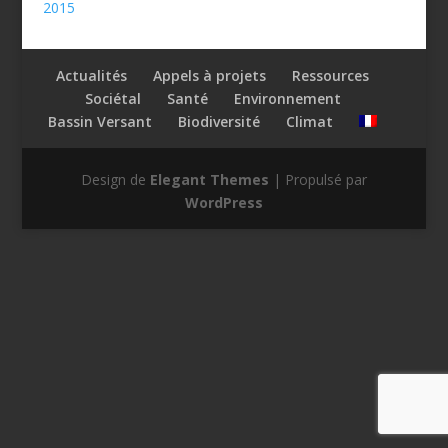
2015
Actualités
Appels à projets
Ressources
Sociétal
Santé
Environnement
Bassin Versant
Biodiversité
Climat
Design de
Elegant Themes
| Propulsé par
WordPress