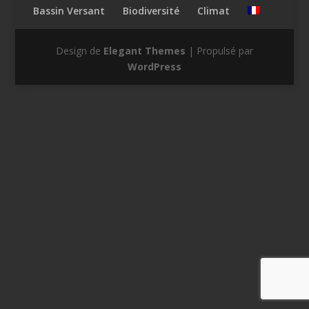
Bassin Versant
Biodiversité
Climat
Design de
Elegant Themes
| Propulsé par
WordPress