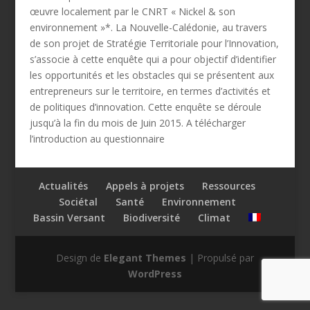
œuvre localement par le CNRT « Nickel & son
environnement »*. La Nouvelle-Calédonie, au travers
de son projet de Stratégie Territoriale pour l’Innovation,
s’associe à cette enquête qui a pour objectif d’identifier
les opportunités et les obstacles qui se présentent aux
entrepreneurs sur le territoire, en termes d’activités et
de politiques d’innovation. Cette enquête se déroule
jusqu’à la fin du mois de Juin 2015. A télécharger
l’introduction au questionnaire
Actualités
Appels à projets
Ressources
Sociétal
Santé
Environnement
Bassin Versant
Biodiversité
Climat
Design de
Elegant Themes
| Propulsé par
WordPress