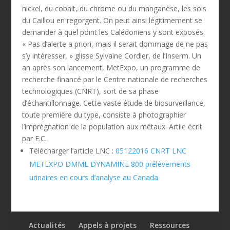
nickel, du cobalt, du chrome ou du manganèse, les sols
du Caillou en regorgent. On peut ainsi légitimement se
demander à quel point les Calédoniens y sont exposés.
« Pas d’alerte a priori, mais il serait dommage de ne pas
s’y intéresser, » glisse Sylvaine Cordier, de l’Inserm. Un
an après son lancement, MetExpo, un programme de
recherche financé par le Centre nationale de recherches
technologiques (CNRT), sort de sa phase
d’échantillonnage. Cette vaste étude de biosurveillance,
toute première du type, consiste à photographier
l’imprégnation de la population aux métaux. Artile écrit
par E.C.
Télécharger l’article LNC :
05122016 CNRT LNC
METEXPO DMML DYNAMINE 800 prélèvements
urinaires en cours d’analyse au Canada
Actualités
Appels à projets
Ressources