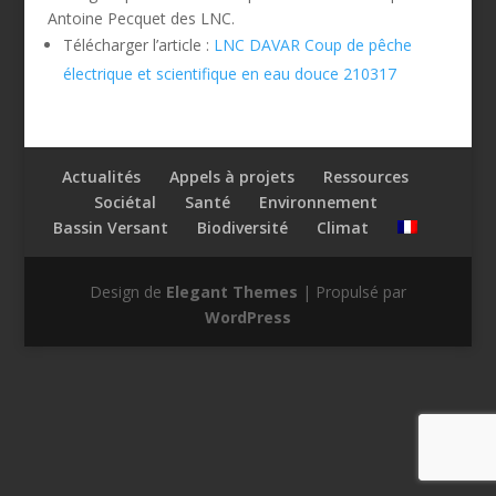
Antoine Pecquet des LNC.
Télécharger l’article :
LNC DAVAR Coup de pêche
électrique et scientifique en eau douce 210317
Actualités
Appels à projets
Ressources
Sociétal
Santé
Environnement
Bassin Versant
Biodiversité
Climat
Design de
Elegant Themes
| Propulsé par
WordPress