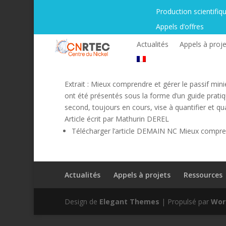
Production scientifiq
Appels d’offres
Actualités
Appels à proje
Extrait : Mieux comprendre et gérer le passif min
ont été présentés sous la forme d’un guide pratiq
second, toujours en cours, vise à quantifier et qu
Article écrit par Mathurin DEREL
Télécharger l’article DEMAIN NC Mieux comprend
Actualités
Appels à projets
Ressources
Design de
Elegant Themes
| Propulsé par
Wor