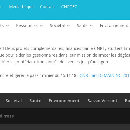
ue
Médiathèque
Contact
CNRTEC
ts
Ressources
Sociétal
Santé
Environnement
ier! Deux projets complémentaires, financés par le CNRT, étudient l’im
ue pour aider les gestionnaires dans leur mission de limiter les dégâ
alifier les matériaux transportés des verses jusqu’au lagon.
re et gérer le passif minier du 15.11.18 :
CNRT art DEMAIN NC 201
Sociétal
Santé
Environnement
Bassin Versant
Bi
dPress