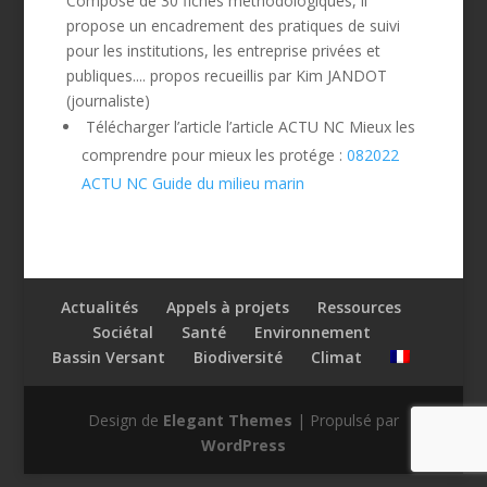
Composé de 30 fiches méthodologiques, il
propose un encadrement des pratiques de suivi
pour les institutions, les entreprise privées et
publiques..
.. propos recueillis par Kim JANDOT
(journaliste)
Télécharger l’article l’article ACTU NC Mieux les
comprendre pour mieux les protége :
082022
ACTU NC Guide du milieu marin
Actualités
Appels à projets
Ressources
Sociétal
Santé
Environnement
Bassin Versant
Biodiversité
Climat
Design de
Elegant Themes
| Propulsé par
WordPress