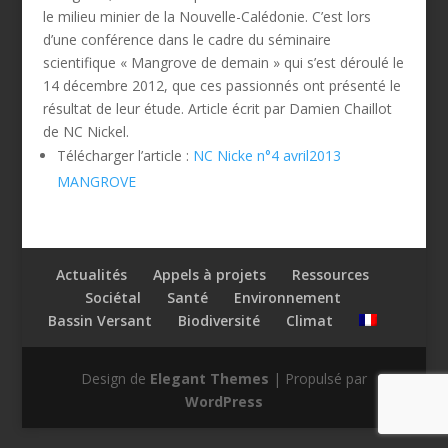
le milieu minier de la Nouvelle-Calédonie. C’est lors
d’une conférence dans le cadre du séminaire
scientifique « Mangrove de demain » qui s’est déroulé le
14 décembre 2012, que ces passionnés ont présenté le
résultat de leur étude. Article écrit par Damien Chaillot
de NC Nickel.
Télécharger l’article :
NC Nicke n°4 avril2013
MANGROVE
Actualités
Appels à projets
Ressources
Sociétal
Santé
Environnement
Bassin Versant
Biodiversité
Climat
Design de
Elegant Themes
| Propulsé par
WordPress