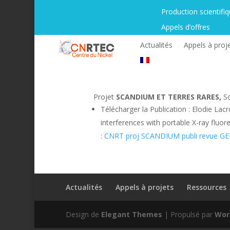
Production scientifi
Appels d’offres
Actualités
Appels à proj
Projet
SCANDIUM ET TERRES RARES,
S
Télécharger la Publication : Elodie La
interferences with portable X-ray fluore
:
CNRT proj SCANDIUM publi revue GE
Actualités
Appels à projets
Ressources
Design de
Elegant Themes
| Propulsé par
Wor