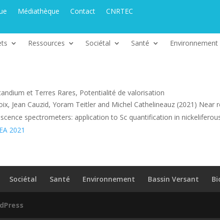
que
Médiathèque
Contact
CNRTEC
ets
Ressources
Sociétal
Santé
Environnement
candium et Terres Rares, Potentialité de valorisation
croix, Jean Cauzid, Yoram Teitler and Michel Cathelineauz (2021) Near
scence spectrometers: application to Sc quantification in nickeliferous
EA 2021
Sociétal
Santé
Environnement
Bassin Versant
Bi
dPress