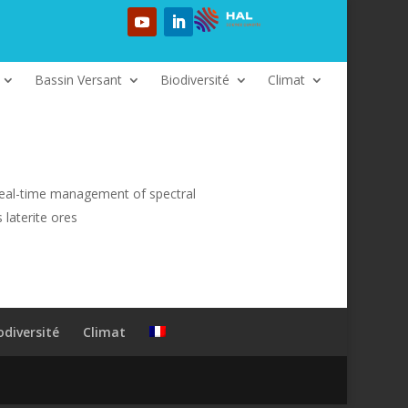
Bassin Versant
Biodiversité
Climat
 real-time management of spectral
 laterite ores
odiversité
Climat