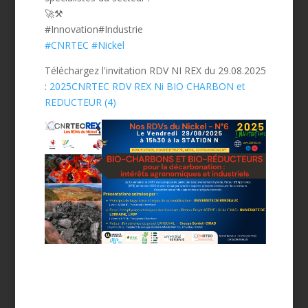
🚀⚒️
#Innovation#Industrie
#
CNRTEC
#
Nickel
Téléchargez l'invitation RDV NI REX du 29.08.2025
:
2025CNRTEC RDV REX Ni BIO CHARBON et
REDUCTEUR (4)