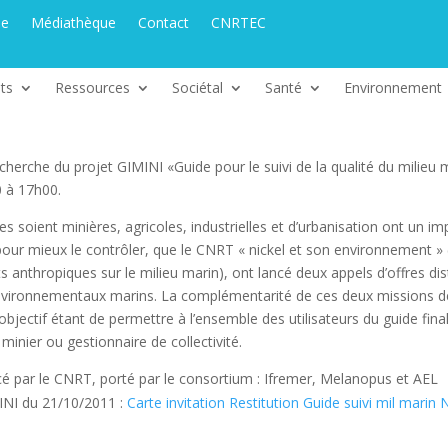
ue
Médiathèque
Contact
CNRTEC
ts
Ressources
Sociétal
Santé
Environnement
cherche du projet GIMINI «Guide pour le suivi de la qualité du milieu 
0 à 17h00.
es soient minières, agricoles, industrielles et d’urbanisation ont un imp
pour mieux le contrôler, que le CNRT « nickel et son environnement » (
hropiques sur le milieu marin), ont lancé deux appels d’offres distin
vironnementaux marins. La complémentarité de ces deux missions de 
bjectif étant de permettre à l’ensemble des utilisateurs du guide final,
minier ou gestionnaire de collectivité.
 par le CNRT, porté par le consortium : Ifremer, Melanopus et AEL
MINI du 21/10/2011 :
Carte invitation Restitution Guide suivi mil marin