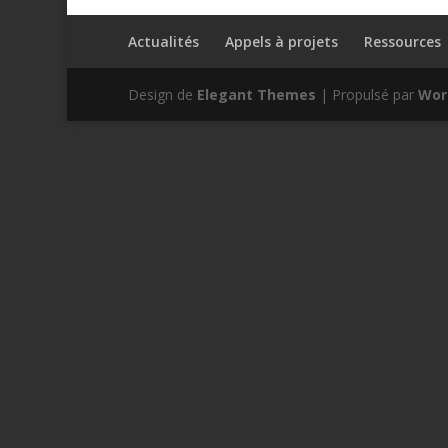
Actualités
Appels à projets
Ressources
Design de
Elegant Themes
| Propulsé par
Wor