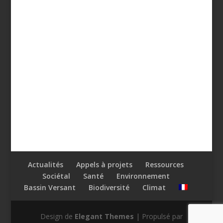
Actualités
Appels à projets
Ressources
Sociétal
Santé
Environnement
Bassin Versant
Biodiversité
Climat
Design de
Elegant Themes
| Propulsé par