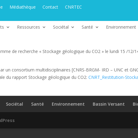
ue
Médiathèque
Contact
CNRTEC
ts
Ressources
Sociétal
Santé
Environnement
amme de recherche « Stockage géologique du CO2 » le lundi 15 /12/14 à
par un consortium multidisciplinaires [CNRS-BRGM- IRD – UNC et GNC
inale du rapport Stockage géologique du CO2:
CNRT_Restitution-Stock
Sociétal
Santé
Environnement
Bassin Versant
Bi
dPress