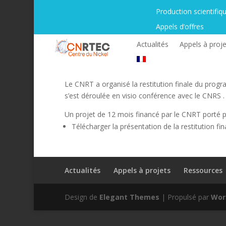
Production scientifiq
Appels d’offres
Actualités
Appels à proje
Le CNRT a organisé la restitution finale du progr
s’est déroulée en visio conférence avec le CNRS .
Un projet de 12 mois financé par le CNRT porté 
Télécharger la présentation de la restitution f
Actualités
Appels à projets
Ressources
Design de
Elegant Themes
| Propulsé par
Wor