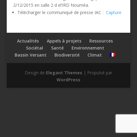
2/12/2015 en salle 2 d el’IRD Nouméa.
Télécharger le communiqué de presse IAC :
Capture
Actualités
Appels à projets
Ressources
Sociétal
Santé
Environnement
Bassin Versant
Biodiversité
Climat
Design de
Elegant Themes
| Propulsé par
WordPress