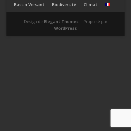
Bassin Versant
Biodiversité
Climat
Design de
Elegant Themes
| Propulsé par
WordPress