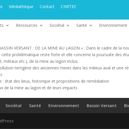
ue
Médiathèque
Contact
CNRTEC
ts
Ressources
Sociétal
Santé
Environnement
SSIN VERSANT : DE LA MINE AU LAGON » : Dans le cadre de la nouv
ette problématique reste forte et elle concerne la poursuite des étude
é, métaux etc.), de la mine au lagon inclus;
pollution terrigène des anciennes mines dans les milieux aval et une ré
ès
e : état des lieux, historique et propositions de remédiation
lux de la mine au lagon et de leurs impacts
Sociétal
Santé
Environnement
Bassin Versant
Bi
dPress