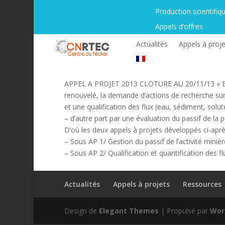
Production scientifiq
Appels d’offres
Actualités
Appels à proje
APPEL A PROJET 2013 CLOTURE AU 20/11/13 « BA
renouvelé, la demande d’actions de recherche sur c
et une qualification des flux (eau, sédiment, solut
– d’autre part par une évaluation du passif de la 
D’où les deux appels à projets développés ci-apr
– Sous AP 1/ Gestion du passif de l’activité minièr
– Sous AP 2/ Qualification et quantification des f
Actualités
Appels à projets
Ressources
Design de
Elegant Themes
| Propulsé par
Wor