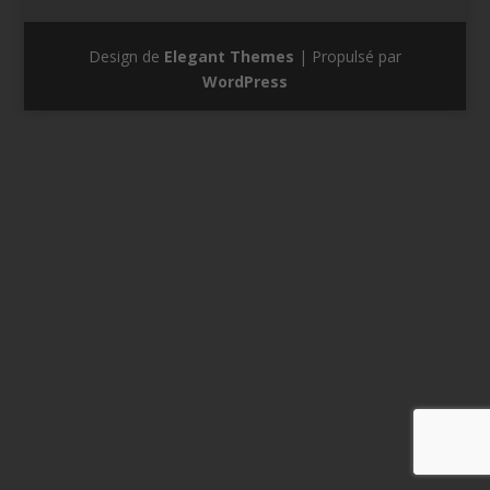
Design de
Elegant Themes
| Propulsé par
WordPress