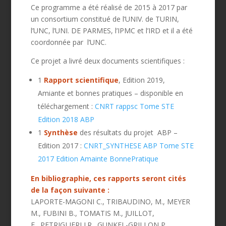
Ce programme a été réalisé de 2015 à 2017 par
un consortium constitué de l’
UNIV. de TURIN,
l’UNC, l’UNI. DE PARMES, l’IPMC et l’IRD
et il a été
coordonnée par l’
UNC
.
Ce projet a livré deux documents scientifiques :
1
Rapport scientifique
, Edition 2019,
Amiante et bonnes pratiques – disponible en
téléchargement :
CNRT rappsc Tome STE
Edition 2018 ABP
1
Synthèse
des résultats du projet ABP –
Edition 2017 :
CNRT_SYNTHESE ABP Tome STE
2017 Edition Amainte BonnePratique
En bibliographie, ces rapports seront cités
de la façon suivante :
LAPORTE-MAGONI C., TRIBAUDINO, M., MEYER
M., FUBINI B., TOMATIS M., JUILLOT,
F., PETRIGLIERI J.R., GUNKEL-GRILLON P.,