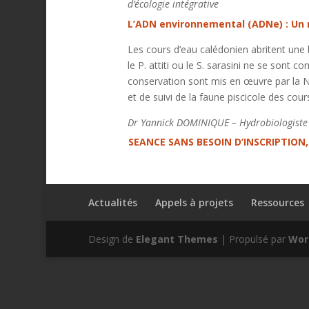
d’écologie intégrative
L’ADN environnemental (ADNe) : Un no
Les cours d’eau calédonien abritent une
le P. attiti ou le S. sarasini ne se sont 
conservation sont mis en œuvre par la N
et de suivi de la faune piscicole des cou
Dr Yannick DOMINIQUE – Hydrobiologiste e
SEANCE SANS BESOIN D’INSCRIPTION,
Actualités
Appels à projets
Ressources
Design de
Elegant Themes
| Propulsé par
Wor