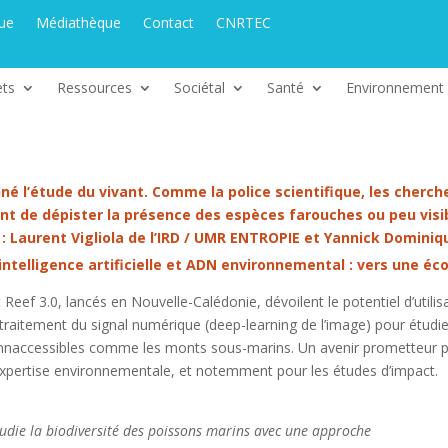
que
Médiathèque
Contact
CNRTEC
ets
Ressources
Sociétal
Santé
Environnement
né l’étude du vivant. Comme la police scientifique, les cherch
nt de dépister la présence des espèces farouches ou peu vis
: Laurent Vigliola de l’IRD / UMR ENTROPIE et Yannick Dominiq
ntelligence artificielle et ADN environnemental : vers une éc
Reef 3.0, lancés en Nouvelle-Calédonie, dévoilent le potentiel d’utili
raitement du signal numérique (deep-learning de l’image) pour étudie
nnaccessibles comme les monts sous-marins. Un avenir prometteur p
’expertise environnementale, et notemment pour les études d’impact.
étudie la biodiversité des poissons marins avec une approche