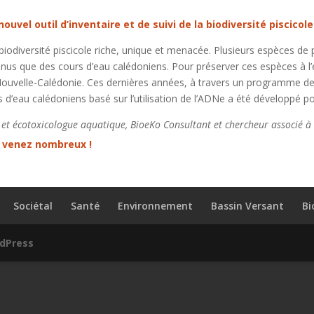
uvel outil d’inventaire et de suivi de la biodiversité piscico
 biodiversité piscicole riche, unique et menacée. Plusieurs espèces d
connus que des cours d’eau calédoniens. Pour préserver ces espèces à l’
ouvelle-Calédonie. Ces dernières années, à travers un programme de r
rs d’eau calédoniens basé sur l’utilisation de l’ADNe a été développé p
t écotoxicologue aquatique, BioeKo Consultant et chercheur associé à l
 venez nombreux !
Sociétal
Santé
Environnement
Bassin Versant
Bi
dPress