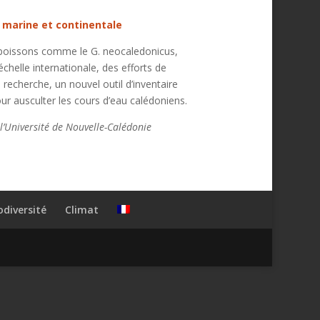
le marine et continentale
e poissons comme le G. neocaledonicus,
échelle internationale, des efforts de
echerche, un nouvel outil d’inventaire
our ausculter les cours d’eau calédoniens.
’Université de Nouvelle-Calédonie
odiversité
Climat