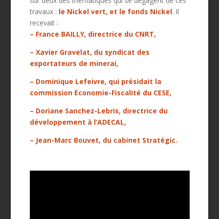
sur deux des thématiques qui se dégagent de ces
travaux :
le Nickel vert, et le fonds Nickel
. Il
recevait :
– France BAILLY, directrice du CNRT,
– Xavier Gravelat, du syndicat des
exportateurs de minerai,
– Dominique Lefeivre, qui présidait la
commission Economie-Fiscalité du CESE,
– Doriane Sanchez-Lebris, directrice du
développement à l’ADECAL,
– Jean-Marc Bouvet, du cabinet Stratégic.