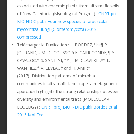
associated with endemic plants from ultramafic soils
of New Caledonia (Mycological Progres) :
CNRT proj
BIOINDIC publi Four new species of arbuscular
mycorrhizal fungi (Glomeromycota) 2018-
compressed
Télécharger la Publication : L. BORDEZ,*†‡¶ P.
JOURAND,‡ M. DUCOUSSO,§ F. CARRICONDE,¶ Y.
CAVALOC,* S. SANTINI, ** J . M. CLAVERIE,** L.
WANTIEZ,* A. LEVEAU† and H. AMIR*
(2017) Distribution patterns of microbial
communities in ultramafic landscape: a metagenetic
approach highlights the strong relationships between
diversity and environmental traits (MOLECULAR
ECOLOGY) :
CNRT proj BIOINDIC publi Bordez et al
2016 Mol Ecol