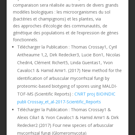
comparaison sera réalisée au travers de divers grands
modèles biologiques : les microorganismes du sol
(bactéries et champignons) et les plantes, via
des approches d’écologie des communautés, de
génétique des populations et de l’expression de gènes
fonctionnels.
Télécharger la Publication : Thomas Crossay1, Cyril
Antheaume 1,2, Dirk Redecker3, Lucie Bon1, Nicolas
Chedri4, Clément Richert5, Linda Guentas1, Yvon
Cavaloc1 & Hamid Amir1. (2017) New method for the
identification of arbuscular mycorrhizal fungi by
proteomic-based biotyping of spores using MALDI-
TOF-MS (Scientific Reports) :
CNRT proj BIOINDIC
publi Crossay_et_al-2017-Scientific_Reports
Télécharger la Publication : Thomas Crossay1 &
Alexis Cilia1 & Yvon Cavaloc1 & Hamid Amir1 & Dirk
Redecker2 (2017) Four new species of arbuscular
mycorrhizal fungi (Glomeromycota)