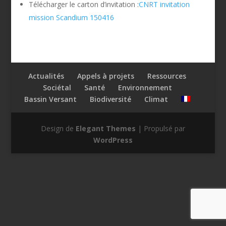
Télécharger le carton d’invitation :
CNRT invitation
mission Scandium 150416
Actualités
Appels à projets
Ressources
Sociétal
Santé
Environnement
Bassin Versant
Biodiversité
Climat
Design de
Elegant Themes
| Propulsé par
WordPress