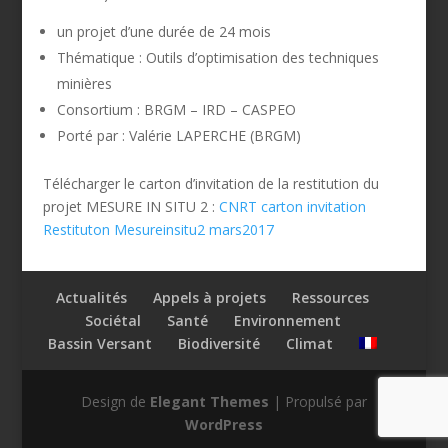
un projet d’une durée de 24 mois
Thématique : Outils d’optimisation des techniques
minières
Consortium : BRGM – IRD – CASPEO
Porté par : Valérie LAPERCHE (BRGM)
Télécharger le carton d’invitation de la restitution du
projet MESURE IN SITU 2 :
CNRT carton invitation
Restituton Mesureinsitu2 mars2017
Actualités
Appels à projets
Ressources
Sociétal
Santé
Environnement
Bassin Versant
Biodiversité
Climat
Design de
Elegant Themes
| Propulsé par
WordPress