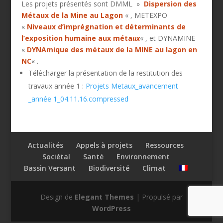
Les projets présentés sont DMML »
Dispersion des
Métaux de la Mine au Lagon
« , METEXPO
«
Niveaux d’imprégnation et déterminants de
l’exposition humaine aux méta
ux
« , et DYNAMINE
«
DYNAmique des métaux de la MINE au lagon en
NC
« .
Télécharger la présentation de la restitution des
travaux année 1 :
Projets Metaux_avancement
_année 1_04.11.16.compressed
Actualités
Appels à projets
Ressources
Sociétal
Santé
Environnement
Bassin Versant
Biodiversité
Climat
Design de
Elegant Themes
| Propulsé par
WordPress