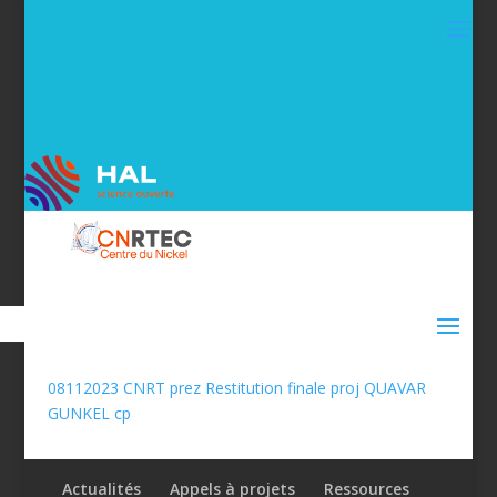
08112023 CNRT prez Restitution finale proj QUAVAR
GUNKEL cp
Actualités
Appels à projets
Ressources