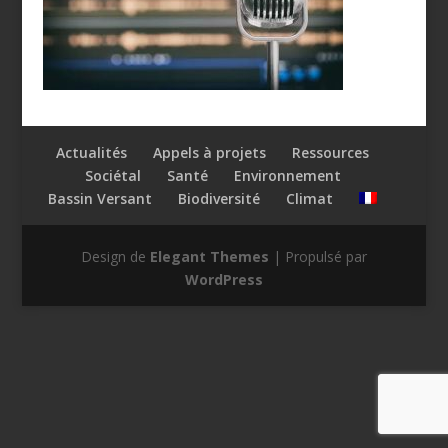
Actualités
Appels à projets
Ressources
Sociétal
Santé
Environnement
Bassin Versant
Biodiversité
Climat
Design de
Elegant Themes
| Propulsé par
WordPress