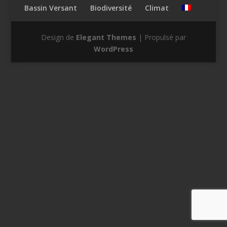
Bassin Versant
Biodiversité
Climat
Design de
Elegant Themes
| Propulsé par
WordPress