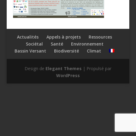
Actualités
Appels à projets
Ressources
Sociétal
Santé
Environnement
Bassin Versant
Biodiversité
Climat
Design de
Elegant Themes
| Propulsé par
WordPress