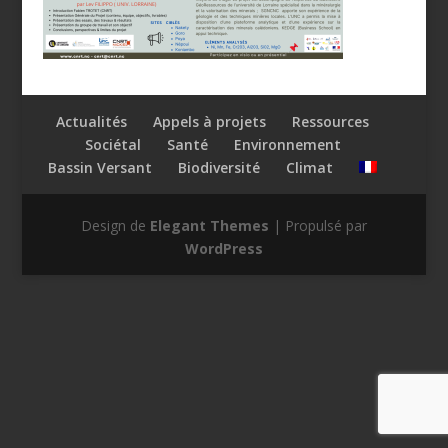
Actualités
Appels à projets
Ressources
Sociétal
Santé
Environnement
Bassin Versant
Biodiversité
Climat
Design de
Elegant Themes
| Propulsé par
WordPress