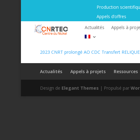
Production scientifiq
Appels d’offres
Actualités
Appels à proje
2023 CNRT prolongé AO CDC Transfert RELIQU
Actualités
Appels à projets
Ressources
Design de
Elegant Themes
| Propulsé par
Wor