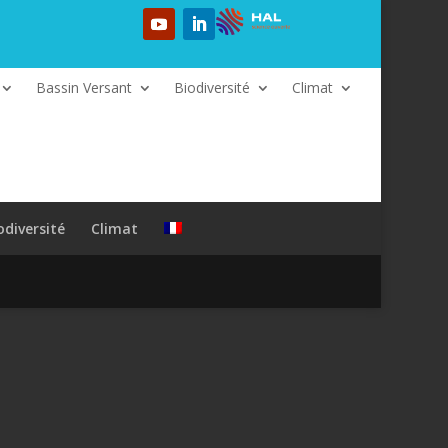
Bassin Versant
Biodiversité
Climat
odiversité
Climat