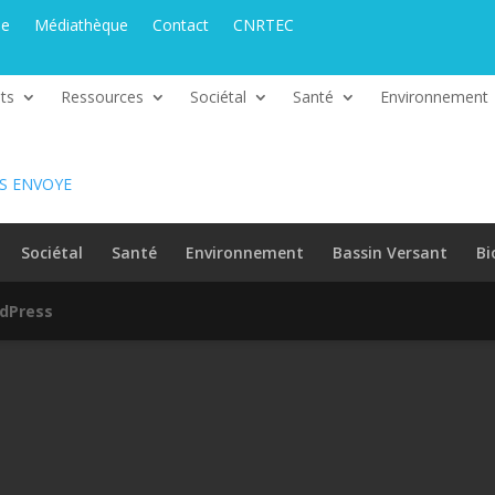
ue
Médiathèque
Contact
CNRTEC
ts
Ressources
Sociétal
Santé
Environnement
ES ENVOYE
Sociétal
Santé
Environnement
Bassin Versant
Bi
dPress